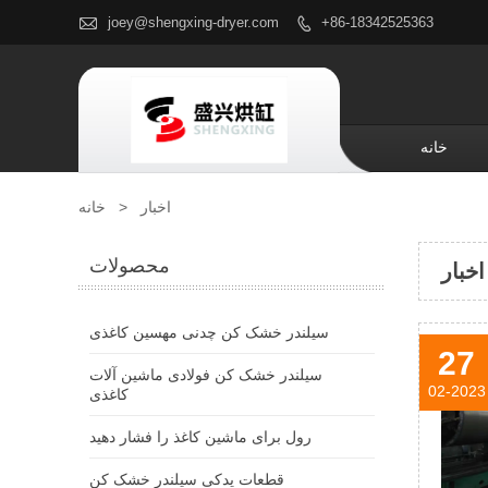

joey@shengxing-dryer.com
+86-18342525363

خانه
اخبار
>
خانه
محصولات
اخبار
سیلندر خشک کن چدنی مهسین کاغذی
27
سیلندر خشک کن فولادی ماشین آلات
02-2023
کاغذی
رول برای ماشین کاغذ را فشار دهید
قطعات یدکی سیلندر خشک کن