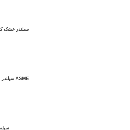
سیلندر خشک کن
سیلندر خشک کن از داندونگ با استاندارد ASME
سیلند