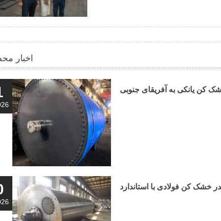
اخبار مح
1
ک کن یانکی به آفریقای جنوبی
026
0
026