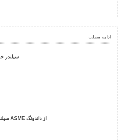
ادامه مطلب
سیلندر خش
سیلندر خشک کن فولادی با استاندارد ASME از داندونگ