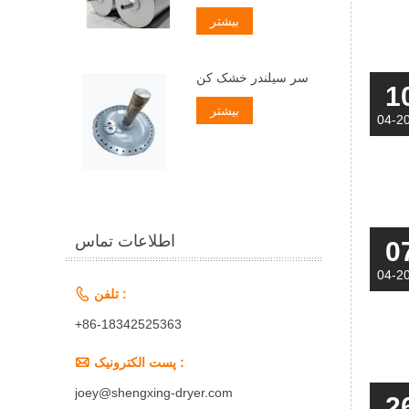
بیشتر
سر سیلندر خشک کن
1
بیشتر
04-2
اطلاعات تماس
0
04-2

تلفن :
+86-18342525363

پست الکترونیک :
joey@shengxing-dryer.com
2