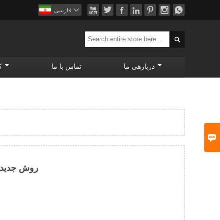








فارسی

دربارهی ما
تماس با ما
ک

روش جدیدی