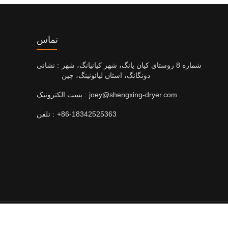
تماس
شماره 8 روستای کیان یانگ، شهر کیانیانگ، شهر
نشانی :
دونگانگ، استان لیائونینگ، چین
joey@shengxing-dryer.com
پست الکترونیک :
+86-18342525363
تلفن :