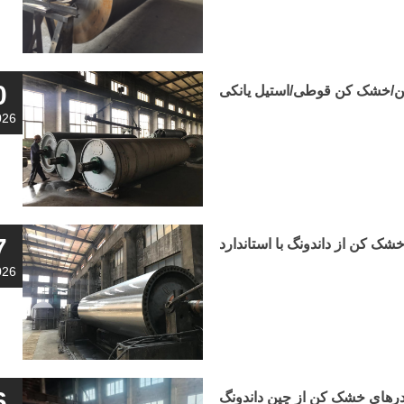
0
/خشک کن قوطی/استیل یانکی
026
7
026
6
رهای خشک کن از چین داندونگ